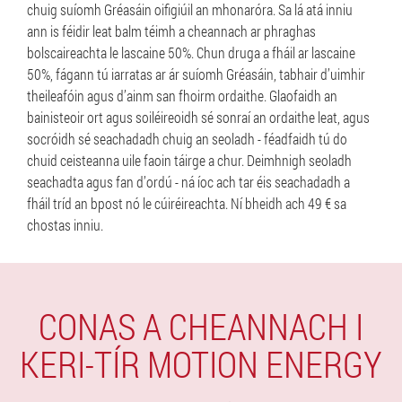
chuig suíomh Gréasáin oifigiúil an mhonaróra. Sa lá atá inniu
ann is féidir leat balm téimh a cheannach ar phraghas
bolscaireachta le lascaine 50%. Chun druga a fháil ar lascaine
50%, fágann tú iarratas ar ár suíomh Gréasáin, tabhair d’uimhir
theileafóin agus d’ainm san fhoirm ordaithe. Glaofaidh an
bainisteoir ort agus soiléireoidh sé sonraí an ordaithe leat, agus
socróidh sé seachadadh chuig an seoladh - féadfaidh tú do
chuid ceisteanna uile faoin táirge a chur. Deimhnigh seoladh
seachadta agus fan d’ordú - ná íoc ach tar éis seachadadh a
fháil tríd an bpost nó le cúiréireachta. Ní bheidh ach 49 € sa
chostas inniu.
CONAS A CHEANNACH I
KERI-TÍR MOTION ENERGY