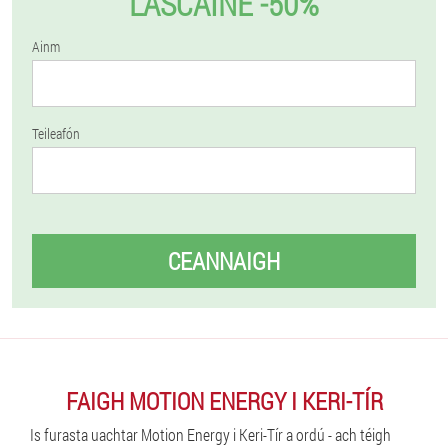
LASCAINE -50%
Ainm
Teileafón
CEANNAIGH
FAIGH MOTION ENERGY I KERI-TÍR
Is furasta uachtar Motion Energy i Keri-Tír a ordú - ach téigh