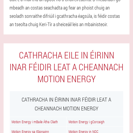
mbeadh an costas seachadta ag fear an phoist chuig an
seoladh sonraithe difriúil i gcathracha éagsúla, is féidir costas
an tseolta chuig Keri-Tír a sheiceáil leis an mbainisteoir.
CATHRACHA EILE IN ÉIRINN
INAR FÉIDIR LEAT A CHEANNACH
MOTION ENERGY
CATHRACHA IN ÉIRINN INAR FÉIDIR LEAT A
CHEANNACH MOTION ENERGY
Motion Energy i mBaile Átha Cliath
Motion Energy i gCorcaigh
Motion Energy sa tSionainn
Motion Energy in NOC