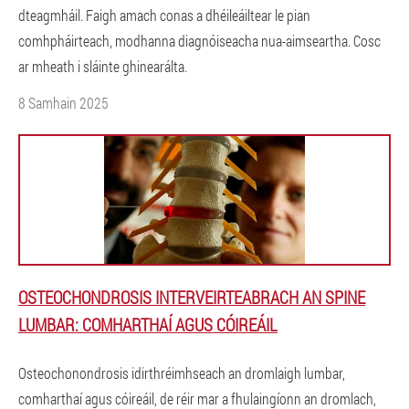
dteagmháil. Faigh amach conas a dhéileáiltear le pian
comhpháirteach, modhanna diagnóiseacha nua-aimseartha. Cosc
ar mheath i sláinte ghinearálta.
8 Samhain 2025
OSTEOCHONDROSIS INTERVEIRTEABRACH AN SPINE
LUMBAR: COMHARTHAÍ AGUS CÓIREÁIL
Osteochonondrosis idirthréimhseach an dromlaigh lumbar,
comharthaí agus cóireáil, de réir mar a fhulaingíonn an dromlach,