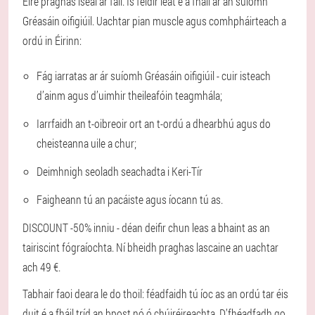
Éire praghas íseal ar fáil. Is féidir leat é a fháil ar an suíomh
Gréasáin oifigiúil. Uachtar pian muscle agus comhpháirteach a
ordú in Éirinn:
Fág iarratas ar ár suíomh Gréasáin oifigiúil - cuir isteach
d’ainm agus d’uimhir theileafóin teagmhála;
Iarrfaidh an t-oibreoir ort an t-ordú a dhearbhú agus do
cheisteanna uile a chur;
Deimhnigh seoladh seachadta i Keri-Tír
Faigheann tú an pacáiste agus íocann tú as.
DISCOUNT -50% inniu - déan deifir chun leas a bhaint as an
tairiscint fógraíochta. Ní bheidh praghas lascaine an uachtar
ach 49 €.
Tabhair faoi deara le do thoil: féadfaidh tú íoc as an ordú tar éis
duit é a fháil tríd an bpost nó ó chúiréireachta. D’fhéadfadh go