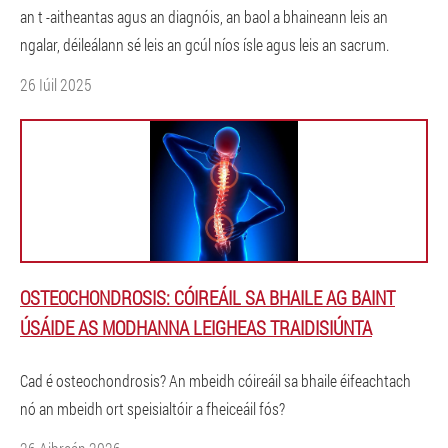
an t -aitheantas agus an diagnóis, an baol a bhaineann leis an
ngalar, déileálann sé leis an gcúl níos ísle agus leis an sacrum.
26 Iúil 2025
OSTEOCHONDROSIS: CÓIREÁIL SA BHAILE AG BAINT
ÚSÁIDE AS MODHANNA LEIGHEAS TRAIDISIÚNTA
Cad é osteochondrosis? An mbeidh cóireáil sa bhaile éifeachtach
nó an mbeidh ort speisialtóir a fheiceáil fós?