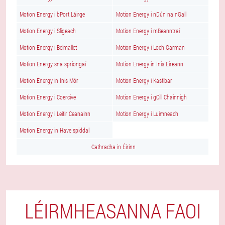
Motion Energy i bPort Láirge
Motion Energy i nDún na nGall
Motion Energy i Sligeach
Motion Energy i mBeanntraí
Motion Energy i Belmallet
Motion Energy i Loch Garman
Motion Energy sna spriongaí
Motion Energy in Inis Eireann
Motion Energy in Inis Mór
Motion Energy i Kastlbar
Motion Energy i Coercive
Motion Energy i gCill Chainnigh
Motion Energy i Leitir Ceanainn
Motion Energy i Luimneach
Motion Energy in Have spiddal
Cathracha in Éirinn
LÉIRMHEASANNA FAOI