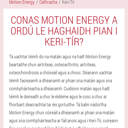
Motion Energy
Cathracha
Keri-Tír
CONAS MOTION ENERGY A
ORDÚ LE HAGHAIDH PIAN I
KERI-TÍR?
Tá uachtar téimh do na matáin agus na hailt Motion Energy
beartaithe chun airtríteas, osteoarthritis, airtríteas,
osteochondrosis a chóireáil agus a chosc. Déanann uachtar
téimh faoiseamh a dhéanamh ar phian sna matáin agus sna
comhpháirteacha a dhéanamh. Cuidíonn matáin agus hailt
téimh le deireadh a chur le éidéime agus le cosc a chur ar
fhorbairt deacrachtaí tar éis gortuithe. Tá balm nádúrtha
Motion Energy chun cóireáil a dhéanamh ar phian sna matáin
agus sna comhpháirteacha ar fáil anois agus i Keri-Tír, cuireann