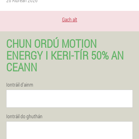
26 Aibreán 2026
Gach alt
CHUN ORDÚ MOTION
ENERGY I KERI-TÍR 50% AN
CEANN
Iontráil d’ainm
Iontráil do ghuthán