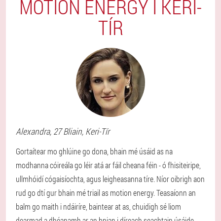
MOTION ENERGY I KERI-
TÍR
Alexandra
, 27 Bliain,
Keri-Tír
Gortaítear mo ghlúine go dona, bhain mé úsáid as na
modhanna cóireála go léir atá ar fáil cheana féin - ó fhisiteiripe,
ullmhóidí cógaisíochta, agus leigheasanna tíre. Níor oibrigh aon
rud go dtí gur bhain mé triail as motion energy. Teasaíonn an
balm go maith i ndáiríre, baintear at as, chuidigh sé liom
dearmad a dhéanamh ar an bpian i díreach seachtain úsáide.